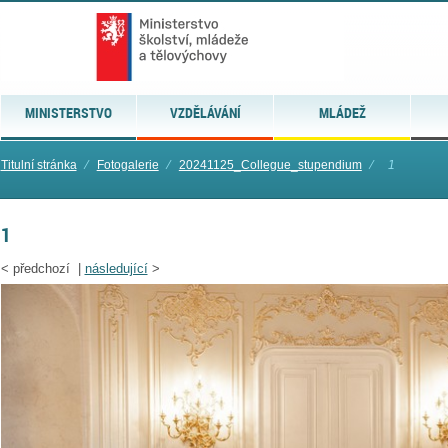
MINISTERSTVO
VZDĚLÁVÁNÍ
MLÁDEŽ
Titulní stránka
⁄
Fotogalerie
⁄
20241125_Collegue_stupendium
⁄
1
1
<
předchozí |
následující
>