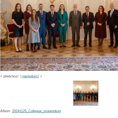
<
předchozí |
následující
>
Album:
20241125_Collegue_stupendium