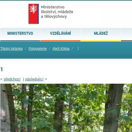
MINISTERSTVO
VZDĚLÁVÁNÍ
MLÁDEŽ
Titulní stránka
⁄
Fotogalerie
⁄
Aleš Klíma
⁄
1
1
<
předchozí
|
následující
>