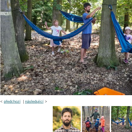
<
předchozí
|
následující
>