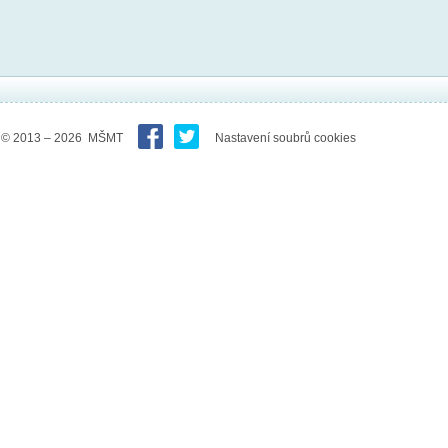
© 2013 – 2026 MŠMT
Nastavení soubrů cookies