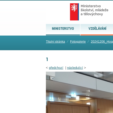
MINISTERSTVO
VZDĚLÁVÁNÍ
Titulní stránka
⁄
Fotogalerie
⁄
20241206_Hosp
1
<
předchozí
|
následující
>