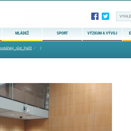
MLÁDEŽ
SPORT
VÝZKUM A VÝVOJ
E
odářský_růst_Paříž
⁄
1