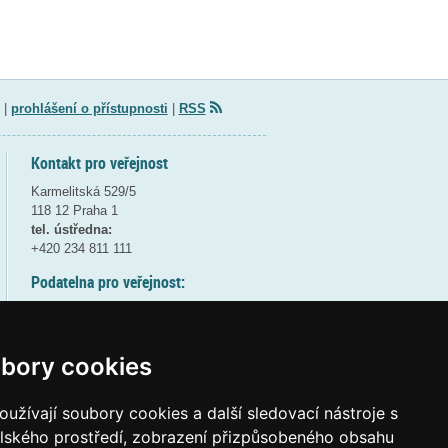
|
prohlášení o přístupnosti
|
RSS
Kontakt pro veřejnost
Karmelitská 529/5
118 12 Praha 1
tel. ústředna:
+420 234 811 111
Podatelna pro veřejnost:
pondělí a středa - 7:30-17:00
úterý a čtvrtek - 7:30-15:30
pátek - 7:30-14:00
bory cookies
8:30 - 9:30 - bezpečnostní přestávka
(více informací
ZDE
)
užívají soubory cookies a další sledovací nástroje s
elského prostředí, zobrazení přizpůsobeného obsahu
Elektronická podatelna: