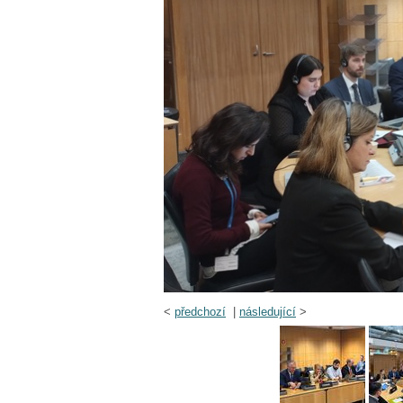
<
předchozí
|
následující
>