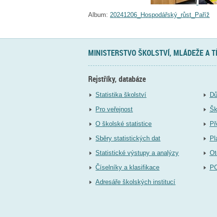
Album:
20241206_Hospodářský_růst_Paříž
MINISTERSTVO ŠKOLSTVÍ, MLÁDEŽE A 
Rejstříky, databáze
Statistika školství
Dů
Pro veřejnost
Šk
O školské statistice
Př
Sběry statistických dat
Pl
Statistické výstupy a analýzy
Ot
Číselníky a klasifikace
P
Adresáře školských institucí