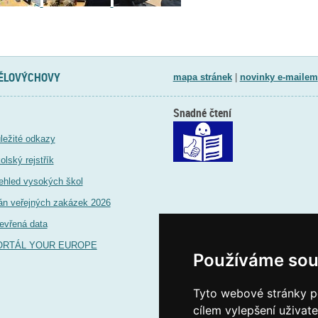
TĚLOVÝCHOVY
mapa stránek
|
novinky e-mailem
Snadné čtení
ležité odkazy
olský rejstřík
ehled vysokých škol
án veřejných zakázek 2026
evřená data
ORTÁL YOUR EUROPE
Používáme sou
Tyto webové stránky po
cílem vylepšení uživat