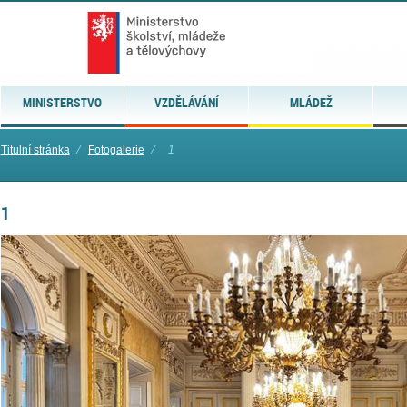
MINISTERSTVO
VZDĚLÁVÁNÍ
MLÁDEŽ
Titulní stránka
⁄
Fotogalerie
⁄
1
1