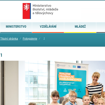
MINISTERSTVO
VZDĚLÁVÁNÍ
MLÁDEŽ
Titulní stránka
⁄
Fotogalerie
⁄
1
1