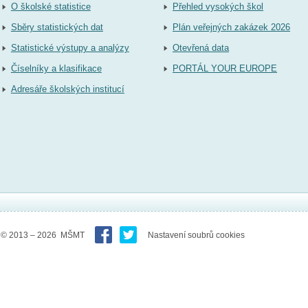
O školské statistice
Přehled vysokých škol
Sběry statistických dat
Plán veřejných zakázek 2026
Statistické výstupy a analýzy
Otevřená data
Číselníky a klasifikace
PORTÁL YOUR EUROPE
Adresáře školských institucí
© 2013 – 2026 MŠMT
Nastavení soubrů cookies