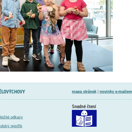
TĚLOVÝCHOVY
mapa stránek
|
novinky e-mailem
Snadné čtení
ležité odkazy
olský rejstřík