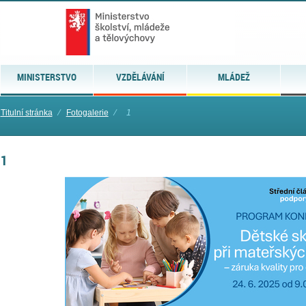
MINISTERSTVO
VZDĚLÁVÁNÍ
MLÁDEŽ
Titulní stránka
⁄
Fotogalerie
⁄
1
1