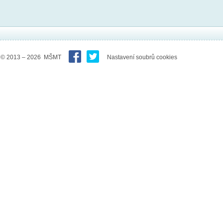
© 2013 – 2026 MŠMT
Nastavení soubrů cookies