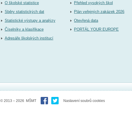
O školské statistice
Přehled vysokých škol
Sběry statistických dat
Plán veřejných zakázek 2026
Statistické výstupy a analýzy
Otevřená data
Číselníky a klasifikace
PORTÁL YOUR EUROPE
Adresáře školských institucí
© 2013 – 2026 MŠMT
Nastavení soubrů cookies