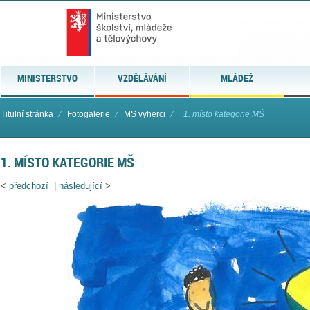
MINISTERSTVO
VZDĚLÁVÁNÍ
MLÁDEŽ
Titulní stránka
⁄
Fotogalerie
⁄
MS vyherci
⁄
1. místo kategorie MŠ
1. MÍSTO KATEGORIE MŠ
<
předchozí
|
následující
>