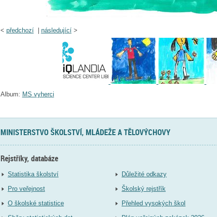
<
předchozí
|
následující
>
Album:
MS vyherci
MINISTERSTVO ŠKOLSTVÍ, MLÁDEŽE A TĚLOVÝCHOVY
Rejstříky, databáze
Statistika školství
Důležité odkazy
Pro veřejnost
Školský rejstřík
O školské statistice
Přehled vysokých škol