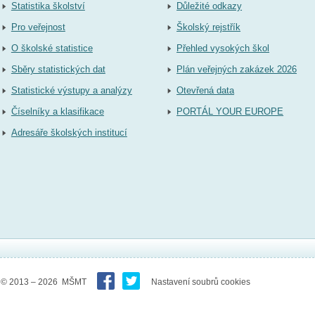
Statistika školství
Důležité odkazy
Pro veřejnost
Školský rejstřík
O školské statistice
Přehled vysokých škol
Sběry statistických dat
Plán veřejných zakázek 2026
Statistické výstupy a analýzy
Otevřená data
Číselníky a klasifikace
PORTÁL YOUR EUROPE
Adresáře školských institucí
© 2013 – 2026 MŠMT
Nastavení soubrů cookies