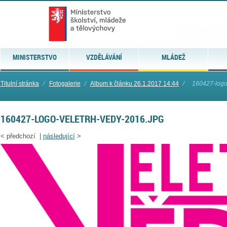
MINISTERSTVO
VZDĚLÁVÁNÍ
MLÁDEŽ
Titulní stránka
⁄
Fotogalerie
⁄
Album k článku 26.1.2017 14:44
⁄
160427-logo
160427-LOGO-VELETRH-VEDY-2016.JPG
<
předchozí |
následující
>