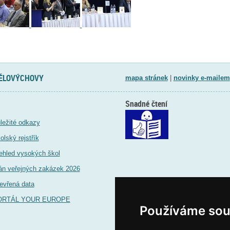
TĚLOVÝCHOVY
mapa stránek
|
novinky e-mailem
Snadné čtení
ležité odkazy
olský rejstřík
ehled vysokých škol
án veřejných zakázek 2026
evřená data
ORTÁL YOUR EUROPE
Používáme sou