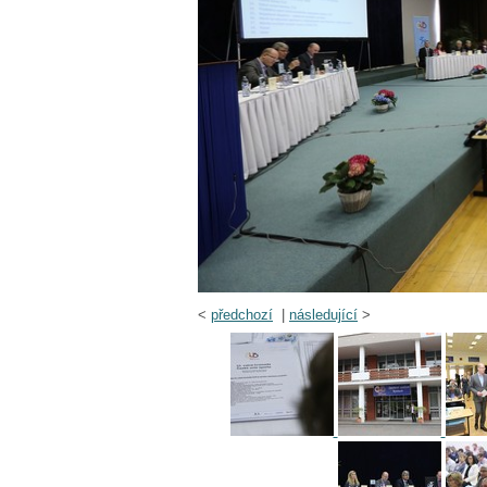
<
předchozí
|
následující
>