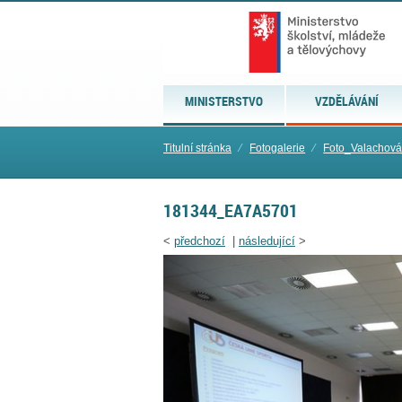
MINISTERSTVO
VZDĚLÁVÁNÍ
Titulní stránka
⁄
Fotogalerie
⁄
Foto_Valachov
181344_EA7A5701
<
předchozí
|
následující
>