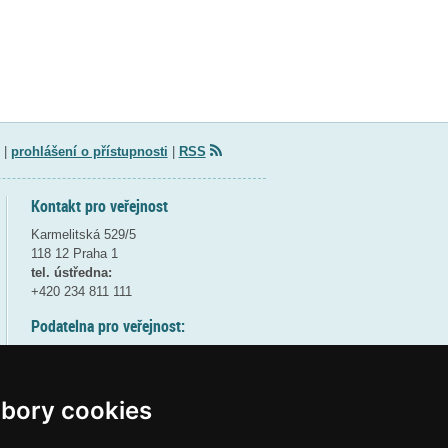
|
prohlášení o přístupnosti
|
RSS
Kontakt pro veřejnost
Karmelitská 529/5
118 12 Praha 1
tel. ústředna:
+420 234 811 111
Podatelna pro veřejnost:
pondělí a středa - 7:30-17:00
úterý a čtvrtek - 7:30-15:30
pátek - 7:30-14:00
bory cookies
8:30 - 9:30 - bezpečnostní přestávka