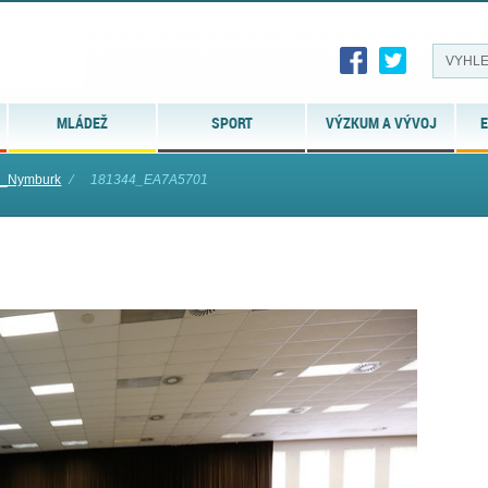
MLÁDEŽ
SPORT
VÝZKUM A VÝVOJ
E
á_Nymburk
⁄
181344_EA7A5701