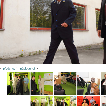
<
předchozí
|
následující
>