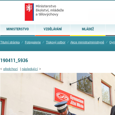
MINISTERSTVO
VZDĚLÁVÁNÍ
MLÁDEŽ
Titulní stránka
⁄
Fotogalerie
⁄
Tiskový odbor
⁄
Akce ministra/ministryně
⁄
Gym
190411_5936
<
předchozí
|
následující
>