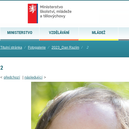
MINISTERSTVO
VZDĚLÁVÁNÍ
MLÁDEŽ
Titulní stránka
⁄
Fotogalerie
⁄
2023_Dan Razím
⁄
2
2
<
předchozí
|
následující
>