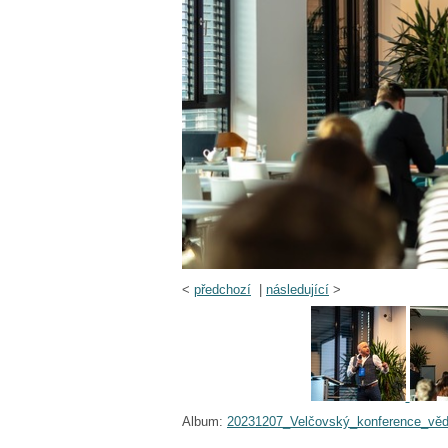
<
předchozí
|
následující
>
Album:
20231207_Velčovský_konference_vě