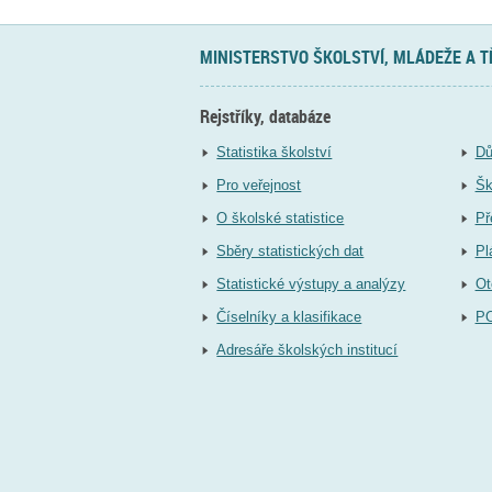
MINISTERSTVO ŠKOLSTVÍ, MLÁDEŽE A 
Rejstříky, databáze
Statistika školství
Dů
Pro veřejnost
Šk
O školské statistice
Př
Sběry statistických dat
Pl
Statistické výstupy a analýzy
Ot
Číselníky a klasifikace
P
Adresáře školských institucí