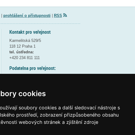
|
prohlášení o přístupnosti
|
RSS
Kontakt pro veřejnost
Karmelitská 529/5
118 12 Praha 1
tel. ústředna:
+420 234 811 111
Podatelna pro veřejnost:
pondělí a středa - 7:30-17:00
úterý a čtvrtek - 7:30-15:30
pátek - 7:30-14:00
bory cookies
8:30 - 9:30 - bezpečnostní přestávka
(více informací
ZDE
)
užívají soubory cookies a další sledovací nástroje s
elského prostředí, zobrazení přizpůsobeného obsahu
Elektronická podatelna:
těvnosti webových stránek a zjištění zdroje
posta@msmt
gov
cz
ID datové schránky:
vidaawt