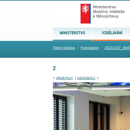
MINISTERSTVO
VZDĚLÁVÁNÍ
Titulní stránka
⁄
Fotogalerie
⁄
20231207_Velč
2
<
předchozí
|
následující
>