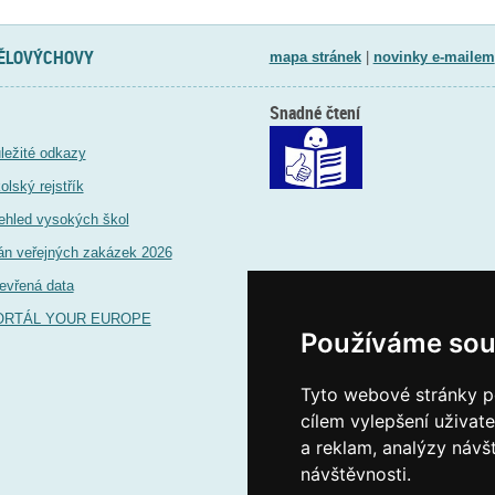
TĚLOVÝCHOVY
mapa stránek
|
novinky e-mailem
Snadné čtení
ležité odkazy
olský rejstřík
ehled vysokých škol
án veřejných zakázek 2026
evřená data
ORTÁL YOUR EUROPE
Používáme sou
Tyto webové stránky po
cílem vylepšení uživat
a reklam, analýzy návš
návštěvnosti.