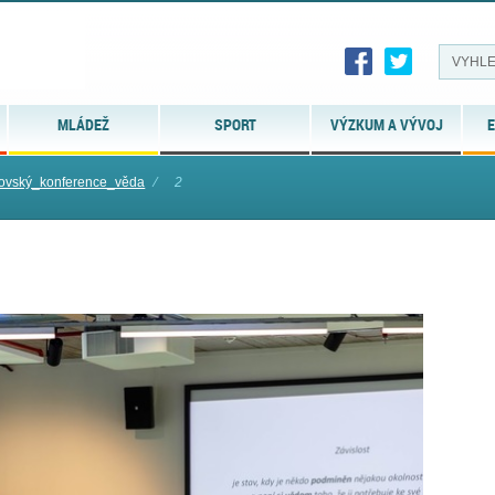
MLÁDEŽ
SPORT
VÝZKUM A VÝVOJ
E
ovský_konference_věda
⁄
2