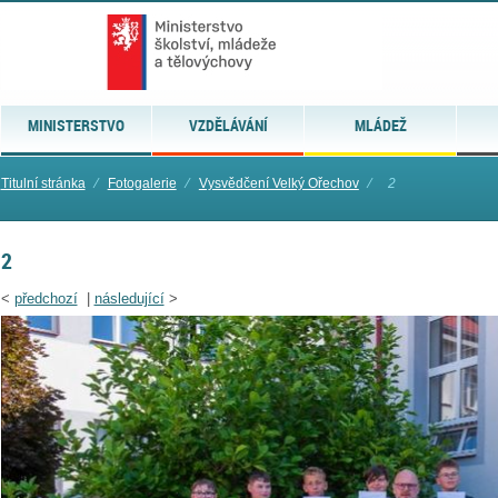
MINISTERSTVO
VZDĚLÁVÁNÍ
MLÁDEŽ
Titulní stránka
⁄
Fotogalerie
⁄
Vysvědčení Velký Ořechov
⁄
2
2
<
předchozí
|
následující
>