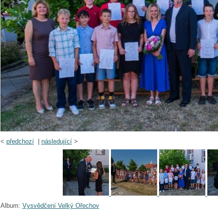
<
předchozí
|
následující
>
Album:
Vysvědčení Velký Ořechov