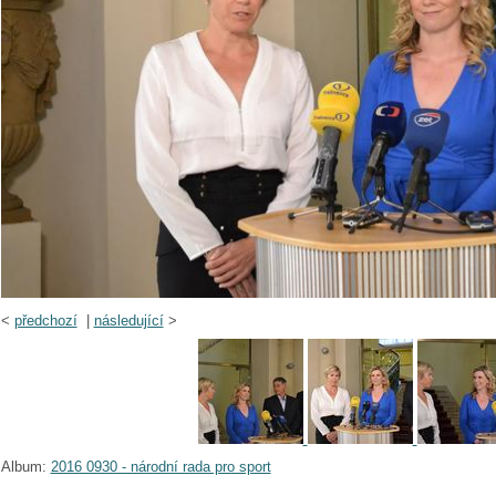
<
předchozí
|
následující
>
Album:
2016 0930 - národní rada pro sport