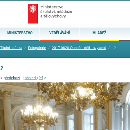
MINISTERSTVO
VZDĚLÁVÁNÍ
MLÁDEŽ
Titulní stránka
⁄
Fotogalerie
⁄
2017 0620 Ocenění dětí - azylantů
⁄
2
2
<
předchozí
|
následující
>