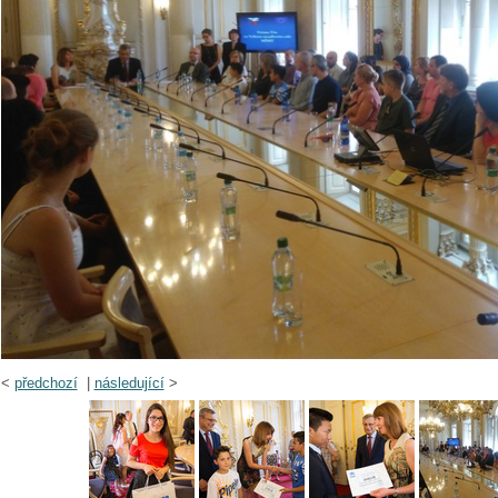
<
předchozí
|
následující
>