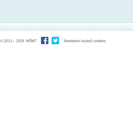
© 2013 – 2026 MŠMT
Nastavení soubrů cookies