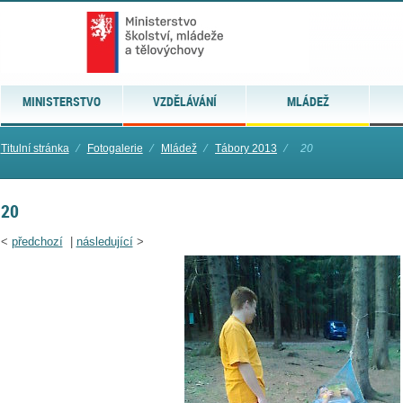
MINISTERSTVO
VZDĚLÁVÁNÍ
MLÁDEŽ
Titulní stránka
⁄
Fotogalerie
⁄
Mládež
⁄
Tábory 2013
⁄
20
20
<
předchozí
|
následující
>