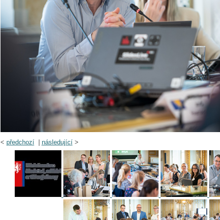
<
předchozí
|
následující
>