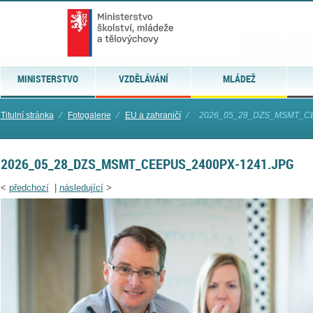
MINISTERSTVO
VZDĚLÁVÁNÍ
MLÁDEŽ
Titulní stránka
⁄
Fotogalerie
⁄
EU a zahraničí
⁄
2026_05_28_DZS_MSMT_CE
2026_05_28_DZS_MSMT_CEEPUS_2400PX-1241.JPG
<
předchozí
|
následující
>