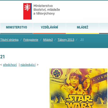
MINISTERSTVO
VZDĚLÁVÁNÍ
MLÁDEŽ
Titulní stránka
⁄
Fotogalerie
⁄
Mládež
⁄
Tábory 2013
⁄
21
21
<
předchozí
|
následující
>