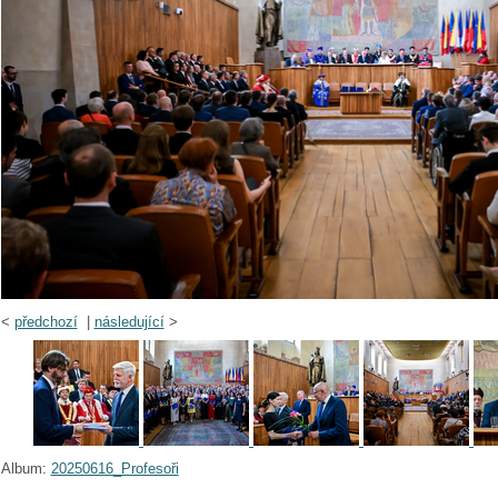
<
předchozí
|
následující
>
Album:
20250616_Profesoři