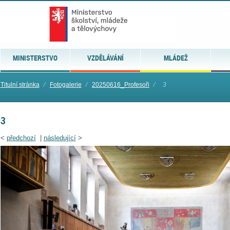
MINISTERSTVO
VZDĚLÁVÁNÍ
MLÁDEŽ
Titulní stránka
⁄
Fotogalerie
⁄
20250616_Profesoři
⁄
3
3
<
předchozí
|
následující
>