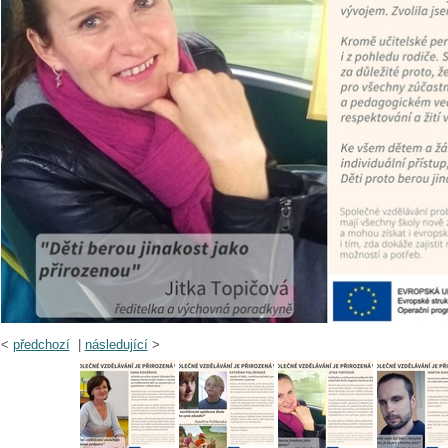
<
předchozí
|
následující
>