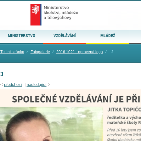
MINISTERSTVO
VZDĚLÁVÁNÍ
MLÁDEŽ
Titulní stránka
⁄
Fotogalerie
⁄
2016 1021 - opravená loga
⁄
3
3
<
předchozí
|
následující
>