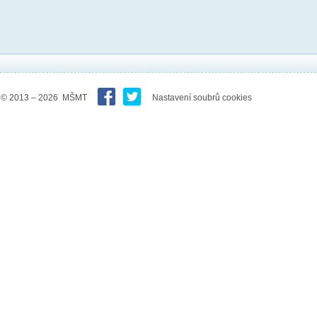
© 2013 – 2026 MŠMT
Nastavení soubrů cookies