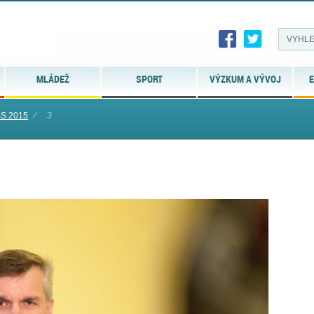
MLÁDEŽ
SPORT
VÝZKUM A VÝVOJ
E
SS 2015
⁄
3