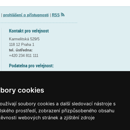
|
prohlášení o přístupnosti
|
RSS
Kontakt pro veřejnost
Karmelitská 529/5
118 12 Praha 1
tel. ústředna:
+420 234 811 111
Podatelna pro veřejnost:
pondělí a středa - 7:30-17:00
úterý a čtvrtek - 7:30-15:30
pátek - 7:30-14:00
bory cookies
8:30 - 9:30 - bezpečnostní přestávka
(více informací
ZDE
)
užívají soubory cookies a další sledovací nástroje s
elského prostředí, zobrazení přizpůsobeného obsahu
Elektronická podatelna:
těvnosti webových stránek a zjištění zdroje
posta@msmt
gov
cz
ID datové schránky:
vidaawt