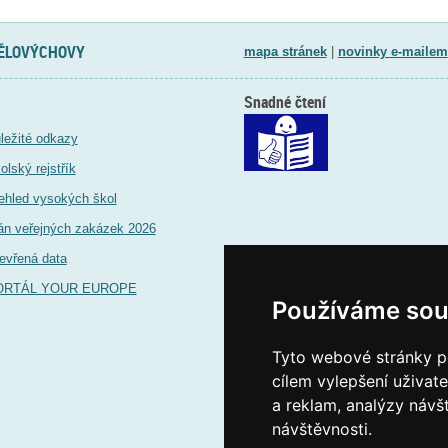
TĚLOVÝCHOVY
mapa stránek
|
novinky e-mailem
Snadné čtení
ležité odkazy
olský rejstřík
ehled vysokých škol
án veřejných zakázek 2026
evřená data
ORTÁL YOUR EUROPE
Používáme sou
Tyto webové stránky po
cílem vylepšení uživat
a reklam, analýzy návš
návštěvnosti.