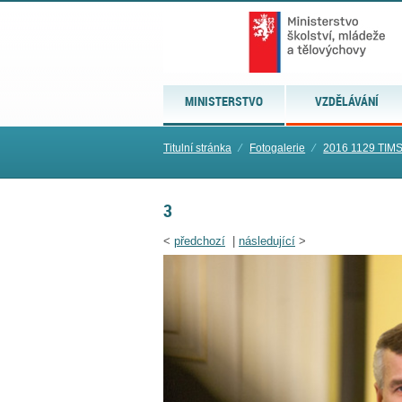
MINISTERSTVO
VZDĚLÁVÁNÍ
Titulní stránka
⁄
Fotogalerie
⁄
2016 1129 TIM
3
<
předchozí
|
následující
>