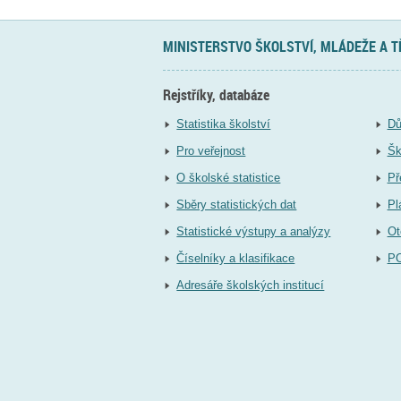
MINISTERSTVO ŠKOLSTVÍ, MLÁDEŽE A 
Rejstříky, databáze
Statistika školství
Dů
Pro veřejnost
Šk
O školské statistice
Př
Sběry statistických dat
Pl
Statistické výstupy a analýzy
Ot
Číselníky a klasifikace
P
Adresáře školských institucí