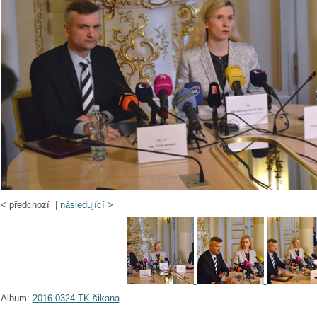
<
předchozí |
následující
>
Album:
2016 0324 TK šikana