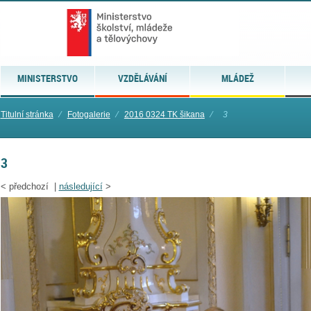
MINISTERSTVO
VZDĚLÁVÁNÍ
MLÁDEŽ
Titulní stránka
⁄
Fotogalerie
⁄
2016 0324 TK šikana
⁄
3
3
<
předchozí |
následující
>