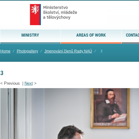
MINISTRY
AREAS OF WORK
CONTAC
Home
⁄
Photogallery
⁄
Jmenování členů Rady NAÚ
⁄
3
3
<
Previous |
Next
>