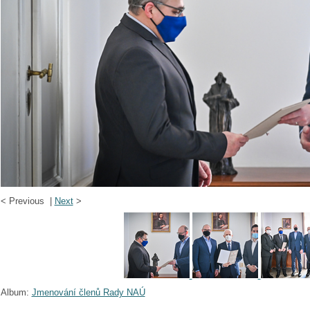
<
Previous |
Next
>
Album:
Jmenování členů Rady NAÚ