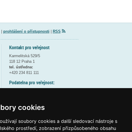
|
prohlášení o přístupnosti
|
RSS
Kontakt pro veřejnost
Karmelitská 529/5
118 12 Praha 1
tel. ústředna:
+420 234 811 111
Podatelna pro veřejnost:
pondělí a středa - 7:30-17:00
úterý a čtvrtek - 7:30-15:30
pátek - 7:30-14:00
bory cookies
8:30 - 9:30 - bezpečnostní přestávka
(více informací
ZDE
)
užívají soubory cookies a další sledovací nástroje s
elského prostředí, zobrazení přizpůsobeného obsahu
Elektronická podatelna: