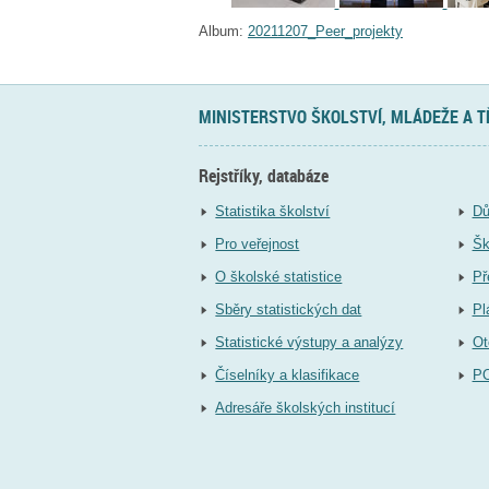
Album:
20211207_Peer_projekty
MINISTERSTVO ŠKOLSTVÍ, MLÁDEŽE A 
Rejstříky, databáze
Statistika školství
Dů
Pro veřejnost
Šk
O školské statistice
Př
Sběry statistických dat
Pl
Statistické výstupy a analýzy
Ot
Číselníky a klasifikace
P
Adresáře školských institucí