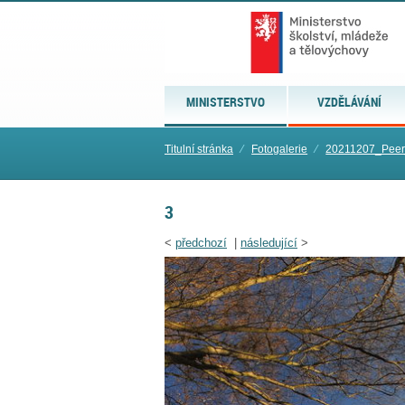
MINISTERSTVO
VZDĚLÁVÁNÍ
Titulní stránka
⁄
Fotogalerie
⁄
20211207_Peer
3
<
předchozí
|
následující
>