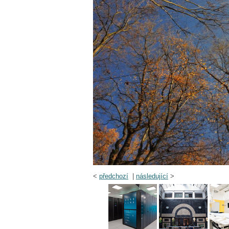
<
předchozí
|
následující
>