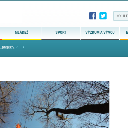
MLÁDEŽ
SPORT
VÝZKUM A VÝVOJ
E
_projekty
⁄
3