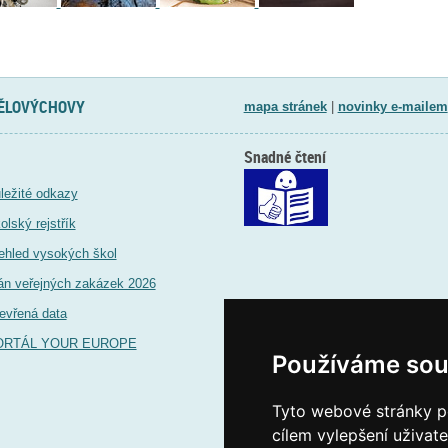
TĚLOVÝCHOVY
mapa stránek
|
novinky e-mailem
Snadné čtení
ležité odkazy
olský rejstřík
ehled vysokých škol
án veřejných zakázek 2026
evřená data
ORTÁL YOUR EUROPE
Používáme sou
Tyto webové stránky po
cílem vylepšení uživat