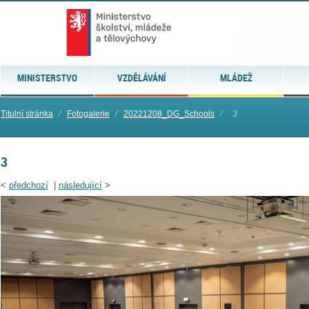
MINISTERSTVO
VZDĚLÁVÁNÍ
MLÁDEŽ
Titulní stránka
⁄
Fotogalerie
⁄
20221208_DG_Schools
⁄
3
3
<
předchozí
|
následující
>