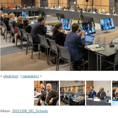
<
předchozí
|
následující
>
Album:
20221208_DG_Schools