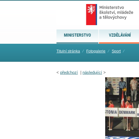
MINISTERSTVO
VZDĚLÁVÁNÍ
Titulní stránka
⁄
Fotogalerie
⁄
Sport
⁄
<
předchozí
|
následující
>