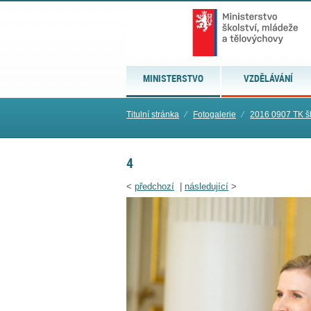
MINISTERSTVO
VZDĚLÁVÁNÍ
Titulní stránka
⁄
Fotogalerie
⁄
2016 0907 TK 
4
<
předchozí
|
následující
>