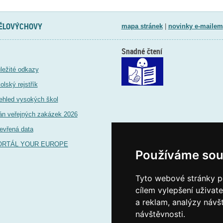
TĚLOVÝCHOVY
mapa stránek
|
novinky e-mailem
Snadné čtení
ležité odkazy
olský rejstřík
ehled vysokých škol
án veřejných zakázek 2026
evřená data
ORTÁL YOUR EUROPE
Používáme sou
Tyto webové stránky po
cílem vylepšení uživat
a reklam, analýzy návš
návštěvnosti.