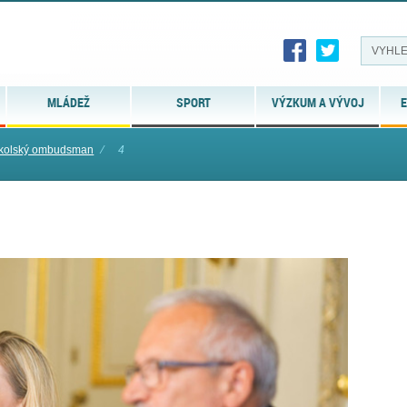
MLÁDEŽ
SPORT
VÝZKUM A VÝVOJ
E
školský ombudsman
⁄
4