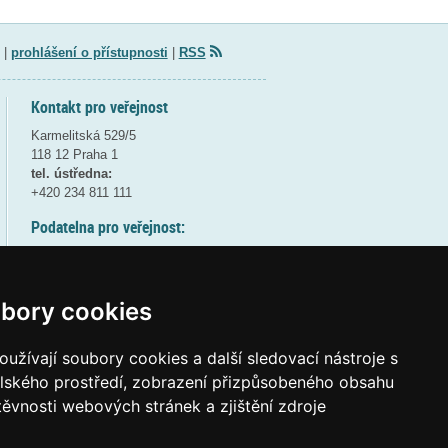
|
prohlášení o přístupnosti
|
RSS
Kontakt pro veřejnost
Karmelitská 529/5
118 12 Praha 1
tel. ústředna:
+420 234 811 111
Podatelna pro veřejnost:
pondělí a středa - 7:30-17:00
úterý a čtvrtek - 7:30-15:30
pátek - 7:30-14:00
bory cookies
8:30 - 9:30 - bezpečnostní přestávka
(více informací
ZDE
)
užívají soubory cookies a další sledovací nástroje s
elského prostředí, zobrazení přizpůsobeného obsahu
Elektronická podatelna:
těvnosti webových stránek a zjištění zdroje
posta@msmt
gov
cz
ID datové schránky:
vidaawt