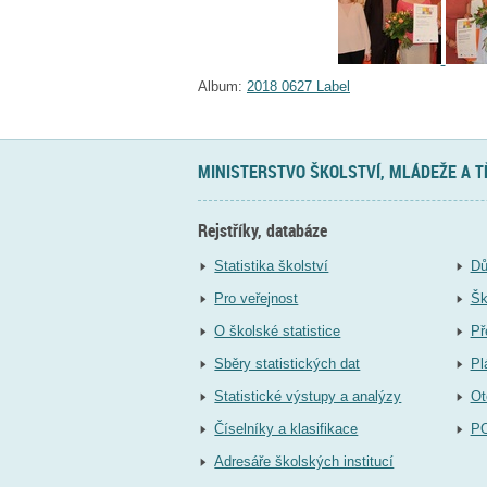
Album:
2018 0627 Label
MINISTERSTVO ŠKOLSTVÍ, MLÁDEŽE A 
Rejstříky, databáze
Statistika školství
Dů
Pro veřejnost
Šk
O školské statistice
Př
Sběry statistických dat
Pl
Statistické výstupy a analýzy
Ot
Číselníky a klasifikace
P
Adresáře školských institucí