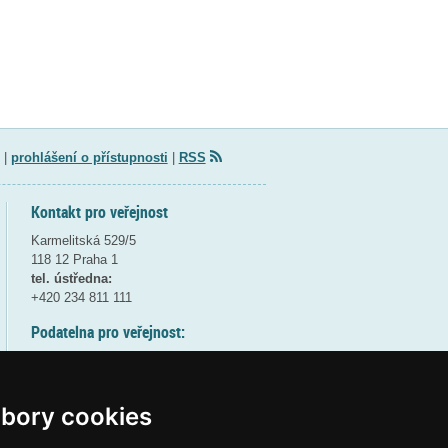
|
prohlášení o přístupnosti
|
RSS
Kontakt pro veřejnost
Karmelitská 529/5
118 12 Praha 1
tel. ústředna:
+420 234 811 111
Podatelna pro veřejnost:
pondělí a středa - 7:30-17:00
úterý a čtvrtek - 7:30-15:30
pátek - 7:30-14:00
bory cookies
8:30 - 9:30 - bezpečnostní přestávka