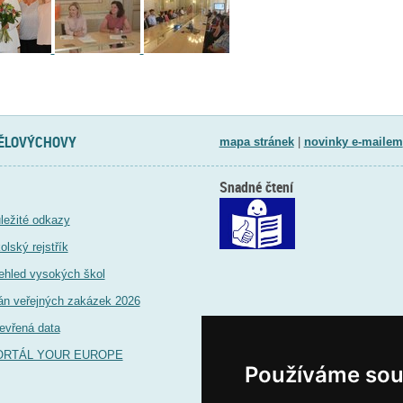
TĚLOVÝCHOVY
mapa stránek
|
novinky e-mailem
Snadné čtení
ležité odkazy
olský rejstřík
ehled vysokých škol
án veřejných zakázek 2026
evřená data
ORTÁL YOUR EUROPE
Používáme sou