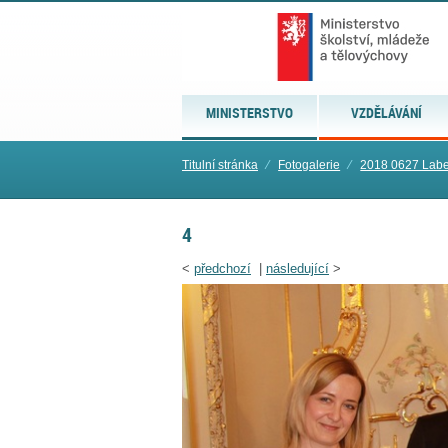
MINISTERSTVO
VZDĚLÁVÁNÍ
Titulní stránka
⁄
Fotogalerie
⁄
2018 0627 Labe
4
<
předchozí
|
následující
>