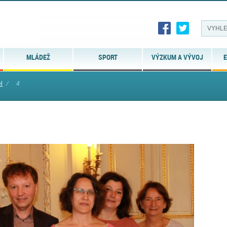
MLÁDEŽ
SPORT
VÝZKUM A VÝVOJ
E
l
⁄
4