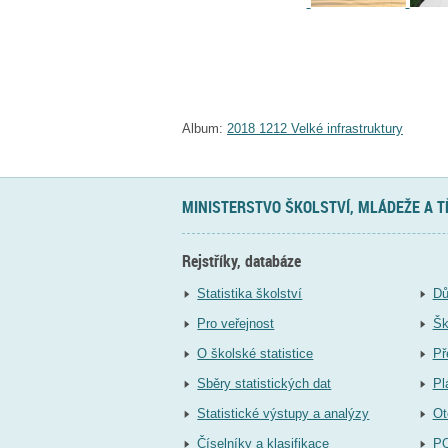
Album:
2018 1212 Velké infrastruktury
MINISTERSTVO ŠKOLSTVÍ, MLÁDEŽE A 
Rejstříky, databáze
Statistika školství
Dů
Pro veřejnost
Šk
O školské statistice
Př
Sběry statistických dat
Pl
Statistické výstupy a analýzy
Ot
Číselníky a klasifikace
P