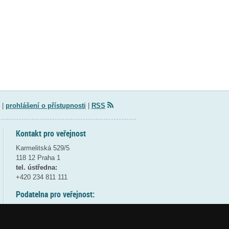
|
prohlášení o přístupnosti
|
RSS
Kontakt pro veřejnost
Karmelitská 529/5
118 12 Praha 1
tel. ústředna:
+420 234 811 111
Podatelna pro veřejnost:
pondělí a středa - 7:30-17:00
úterý a čtvrtek - 7:30-15:30
pátek - 7:30-14:00