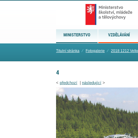
MINISTERSTVO
VZDĚLÁVÁNÍ
Titulní stránka
⁄
Fotogalerie
⁄
2018 1212 Velké
4
<
předchozí
|
následující
>