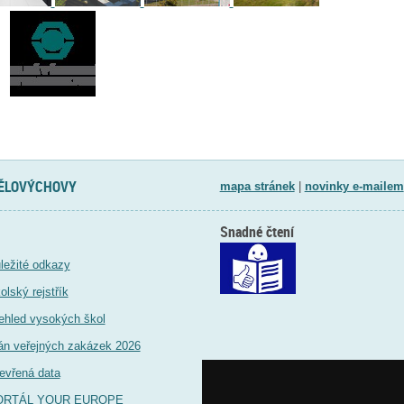
TĚLOVÝCHOVY
mapa stránek
|
novinky e-mailem
Snadné čtení
ležité odkazy
olský rejstřík
ehled vysokých škol
án veřejných zakázek 2026
evřená data
ORTÁL YOUR EUROPE