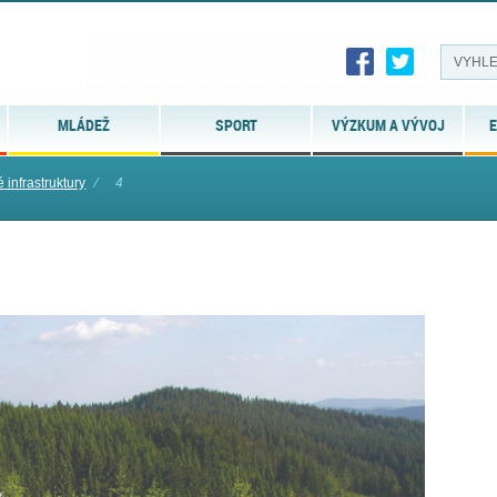
MLÁDEŽ
SPORT
VÝZKUM A VÝVOJ
E
 infrastruktury
⁄
4