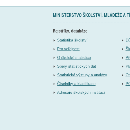
MINISTERSTVO ŠKOLSTVÍ, MLÁDEŽE A 
Rejstříky, databáze
Statistika školství
Dů
Pro veřejnost
Šk
O školské statistice
Př
Sběry statistických dat
Pl
Statistické výstupy a analýzy
Ot
Číselníky a klasifikace
P
Adresáře školských institucí