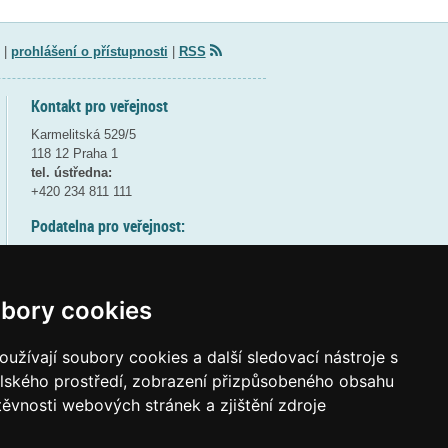
|
prohlášení o přístupnosti
|
RSS
Kontakt pro veřejnost
Karmelitská 529/5
118 12 Praha 1
tel. ústředna:
+420 234 811 111
Podatelna pro veřejnost:
pondělí a středa - 7:30-17:00
úterý a čtvrtek - 7:30-15:30
pátek - 7:30-14:00
bory cookies
8:30 - 9:30 - bezpečnostní přestávka
(více informací
ZDE
)
užívají soubory cookies a další sledovací nástroje s
elského prostředí, zobrazení přizpůsobeného obsahu
Elektronická podatelna:
těvnosti webových stránek a zjištění zdroje
posta@msmt
gov
cz
ID datové schránky:
vidaawt