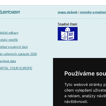
TĚLOVÝCHOVY
mapa stránek
|
novinky e-mailem
Snadné čtení
ležité odkazy
olský rejstřík
ehled vysokých škol
án veřejných zakázek 2026
evřená data
ORTÁL YOUR EUROPE
Používáme sou
Tyto webové stránky po
cílem vylepšení uživat
a reklam, analýzy návš
návštěvnosti.