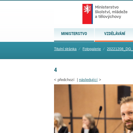
MINISTERSTVO
VZDĚLÁVÁNÍ
Titulní stránka
⁄
Fotogalerie
⁄
20221208_DG_
4
<
předchozí |
následující
>