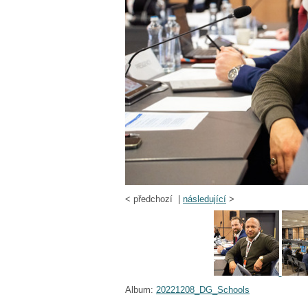
<
předchozí |
následující
>
Album:
20221208_DG_Schools