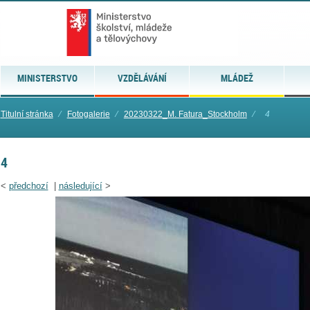
MINISTERSTVO
VZDĚLÁVÁNÍ
MLÁDEŽ
Titulní stránka
⁄
Fotogalerie
⁄
20230322_M. Fatura_Stockholm
⁄
4
4
<
předchozí
|
následující
>