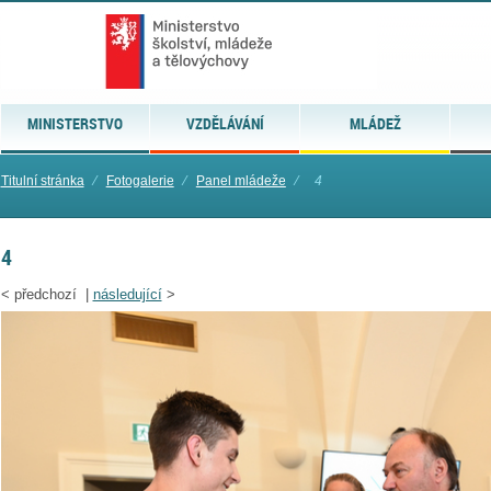
MINISTERSTVO
VZDĚLÁVÁNÍ
MLÁDEŽ
Titulní stránka
⁄
Fotogalerie
⁄
Panel mládeže
⁄
4
4
<
předchozí |
následující
>