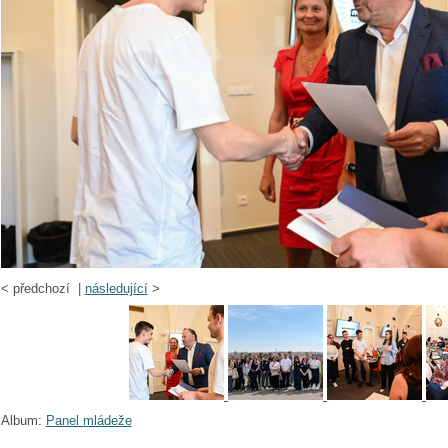
<
předchozí |
následující
>
Album:
Panel mládeže