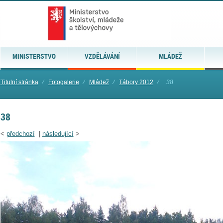
MINISTERSTVO
VZDĚLÁVÁNÍ
MLÁDEŽ
Titulní stránka
⁄
Fotogalerie
⁄
Mládež
⁄
Tábory 2012
⁄
38
38
<
předchozí
|
následující
>