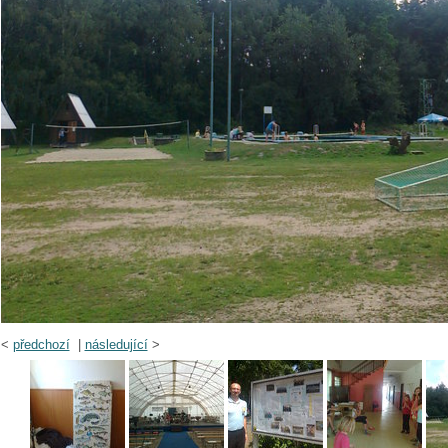
<
předchozí
|
následující
>