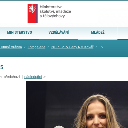
MINISTERSTVO
VZDĚLÁVÁNÍ
MLÁDEŽ
Titulní stránka
⁄
Fotogalerie
⁄
2017 1215 Ceny NM Kovář
⁄
5
5
<
předchozí |
následující
>