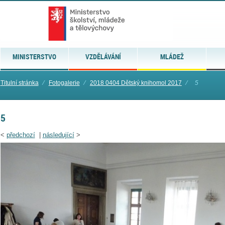
MINISTERSTVO
VZDĚLÁVÁNÍ
MLÁDEŽ
Titulní stránka
⁄
Fotogalerie
⁄
2018 0404 Dětský knihomol 2017
⁄
5
5
<
předchozí
|
následující
>