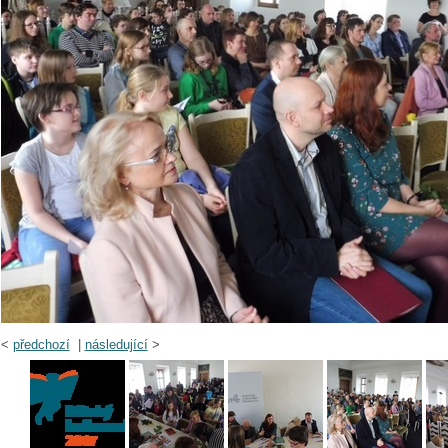
<
předchozí
|
následující
>