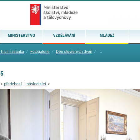
MINISTERSTVO
VZDĚLÁVÁNÍ
MLÁDEŽ
Titulní stránka
⁄
Fotogalerie
⁄
Den otevřených dveří
⁄
5
5
<
předchozí
|
následující
>