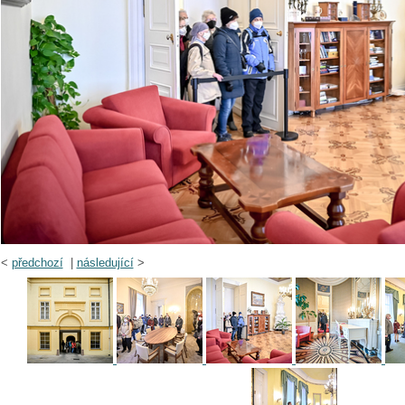
<
předchozí
|
následující
>