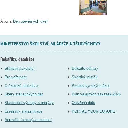
Album:
Den otevřených dveří
MINISTERSTVO ŠKOLSTVÍ, MLÁDEŽE A TĚLOVÝCHOVY
Rejstříky, databáze
Statistika školství
Důležité odkazy
Pro veřejnost
Školský rejstřík
O školské statistice
Přehled vysokých škol
Sběry statistických dat
Plán veřejných zakázek 2026
Statistické výstupy a analýzy
Otevřená data
Číselníky a klasifikace
PORTÁL YOUR EUROPE
Adresáře školských institucí