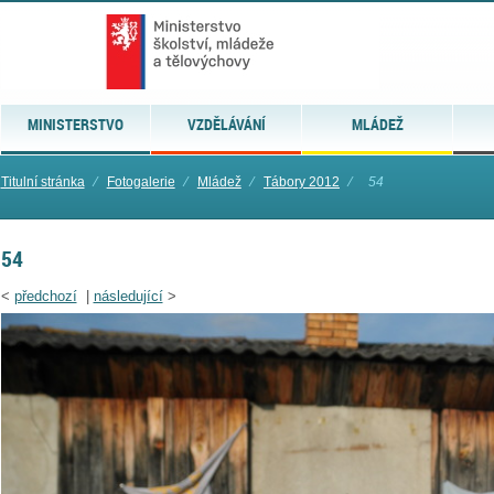
MINISTERSTVO
VZDĚLÁVÁNÍ
MLÁDEŽ
Titulní stránka
⁄
Fotogalerie
⁄
Mládež
⁄
Tábory 2012
⁄
54
54
<
předchozí
|
následující
>