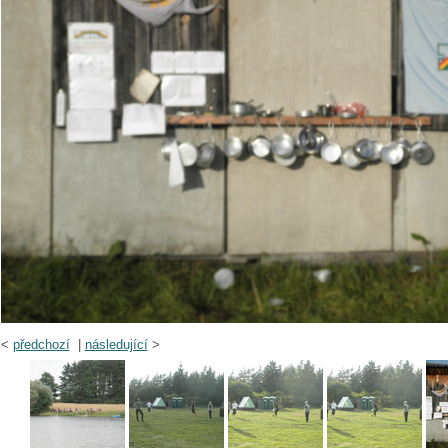
<
předchozí
|
následující
>