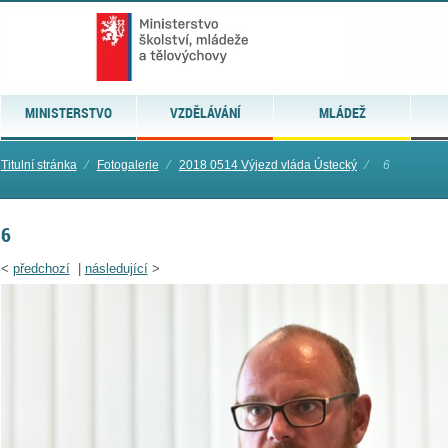
MINISTERSTVO
VZDĚLÁVÁNÍ
MLÁDEŽ
Titulní stránka
⁄
Fotogalerie
⁄
2018 0514 Výjezd vláda Ústecký
⁄
6
6
<
předchozí
|
následující
>