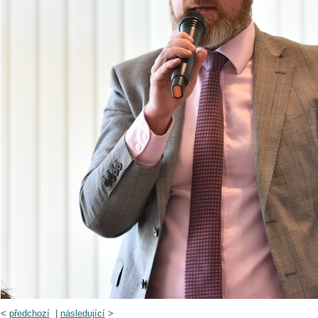
<
předchozí
|
následující
>