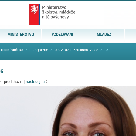
MINISTERSTVO
VZDĚLÁVÁNÍ
MLÁDEŽ
Titulní stránka
⁄
Fotogalerie
⁄
20221021_Krutilová_Alice
⁄
6
6
<
předchozí |
následující
>