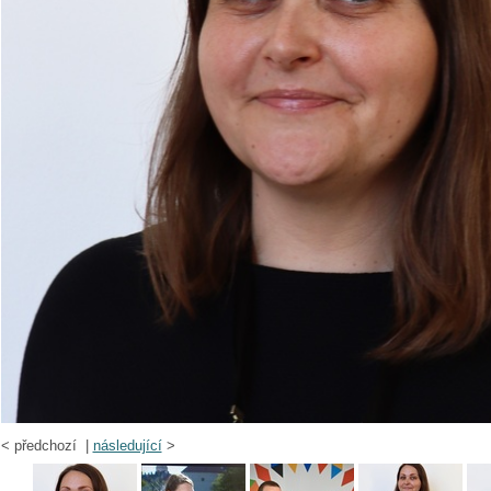
<
předchozí |
následující
>