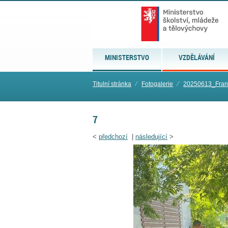
MINISTERSTVO
VZDĚLÁVÁNÍ
Titulní stránka
⁄
Fotogalerie
⁄
20250613_Frant
7
<
předchozí
|
následující
>