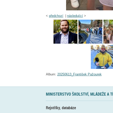
<
předchozí
|
následující
>
Album:
20250613_František Pažourek
MINISTERSTVO ŠKOLSTVÍ, MLÁDEŽE A 
Rejstříky, databáze