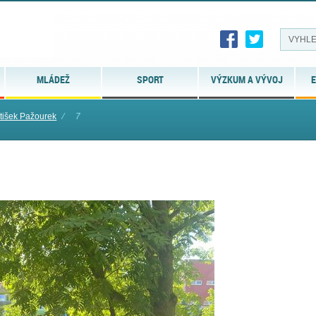
MLÁDEŽ
SPORT
VÝZKUM A VÝVOJ
E
išek Pažourek
⁄
7