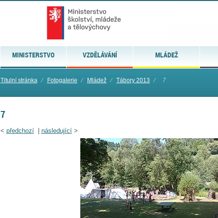
MINISTERSTVO
VZDĚLÁVÁNÍ
MLÁDEŽ
Titulní stránka
⁄
Fotogalerie
⁄
Mládež
⁄
Tábory 2013
⁄
7
7
<
předchozí
|
následující
>