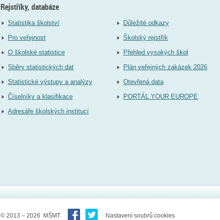
Rejstříky, databáze
Statistika školství
Důležité odkazy
Pro veřejnost
Školský rejstřík
O školské statistice
Přehled vysokých škol
Sběry statistických dat
Plán veřejných zakázek 2026
Statistické výstupy a analýzy
Otevřená data
Číselníky a klasifikace
PORTÁL YOUR EUROPE
Adresáře školských institucí
© 2013 – 2026 MŠMT
Nastavení soubrů cookies