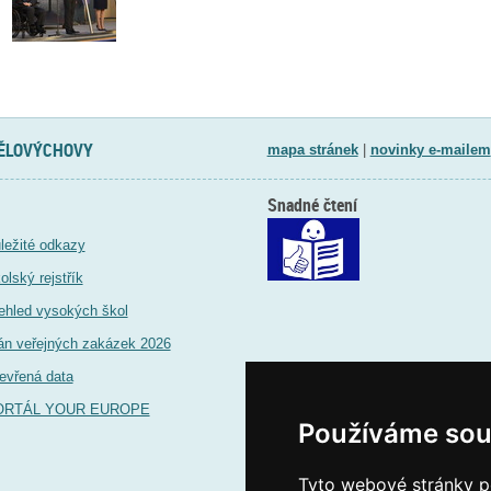
TĚLOVÝCHOVY
mapa stránek
|
novinky e-mailem
Snadné čtení
ležité odkazy
olský rejstřík
ehled vysokých škol
án veřejných zakázek 2026
evřená data
ORTÁL YOUR EUROPE
Používáme sou
Tyto webové stránky po