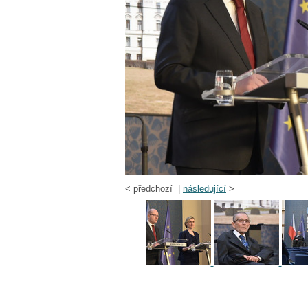
<
předchozí |
následující
>