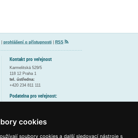
|
prohlášení o přístupnosti
|
RSS
Kontakt pro veřejnost
Karmelitská 529/5
118 12 Praha 1
tel. ústředna:
+420 234 811 111
Podatelna pro veřejnost:
pondělí a středa - 7:30-17:00
úterý a čtvrtek - 7:30-15:30
pátek - 7:30-14:00
bory cookies
8:30 - 9:30 - bezpečnostní přestávka
(více informací
ZDE
)
užívají soubory cookies a další sledovací nástroje s