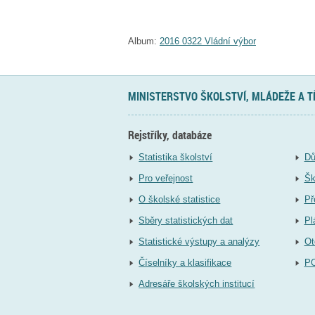
Album:
2016 0322 Vládní výbor
MINISTERSTVO ŠKOLSTVÍ, MLÁDEŽE A 
Rejstříky, databáze
Statistika školství
Dů
Pro veřejnost
Šk
O školské statistice
Př
Sběry statistických dat
Pl
Statistické výstupy a analýzy
Ot
Číselníky a klasifikace
P
Adresáře školských institucí