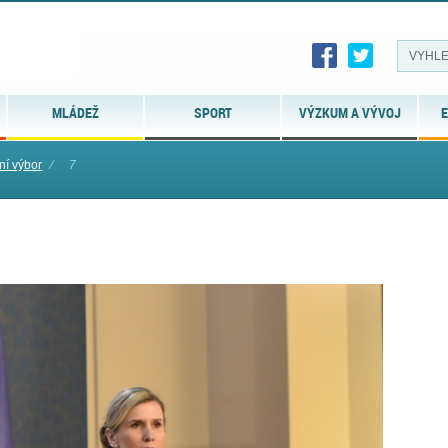
MLÁDEŽ
SPORT
VÝZKUM A VÝVOJ
E
ní výbor
⁄
7