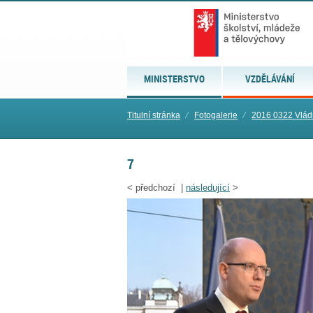
MINISTERSTVO
VZDĚLÁVÁNÍ
Titulní stránka
⁄
Fotogalerie
⁄
2016 0322 Vlád
7
<
předchozí |
následující
>