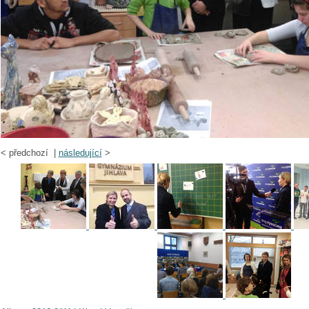
<
předchozí |
následující
>