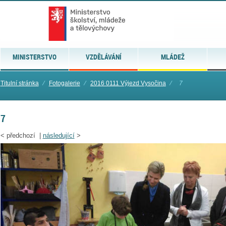
MINISTERSTVO
VZDĚLÁVÁNÍ
MLÁDEŽ
Titulní stránka
⁄
Fotogalerie
⁄
2016 0111 Výjezd Vysočina
⁄
7
7
<
předchozí |
následující
>