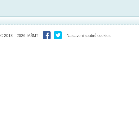
© 2013 – 2026 MŠMT
Nastavení soubrů cookies