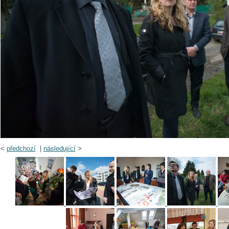
<
předchozí
|
následující
>