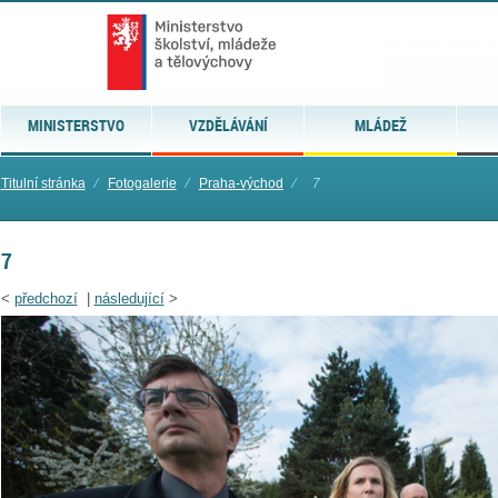
MINISTERSTVO
VZDĚLÁVÁNÍ
MLÁDEŽ
Titulní stránka
⁄
Fotogalerie
⁄
Praha-východ
⁄
7
7
<
předchozí
|
následující
>