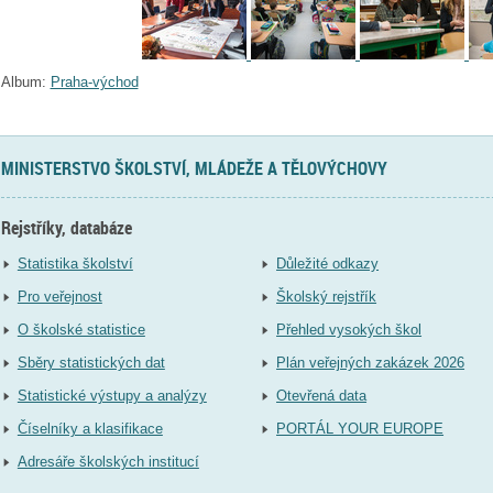
Album:
Praha-východ
MINISTERSTVO ŠKOLSTVÍ, MLÁDEŽE A TĚLOVÝCHOVY
Rejstříky, databáze
Statistika školství
Důležité odkazy
Pro veřejnost
Školský rejstřík
O školské statistice
Přehled vysokých škol
Sběry statistických dat
Plán veřejných zakázek 2026
Statistické výstupy a analýzy
Otevřená data
Číselníky a klasifikace
PORTÁL YOUR EUROPE
Adresáře školských institucí