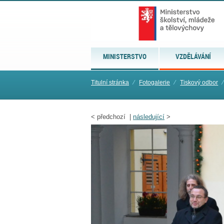
MINISTERSTVO
VZDĚLÁVÁNÍ
Titulní stránka
⁄
Fotogalerie
⁄
Tiskový odbor
⁄
<
předchozí |
následující
>