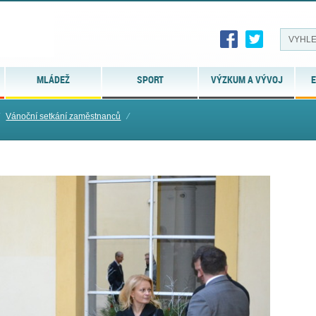
MLÁDEŽ
SPORT
VÝZKUM A VÝVOJ
E
Vánoční setkání zaměstnanců
⁄