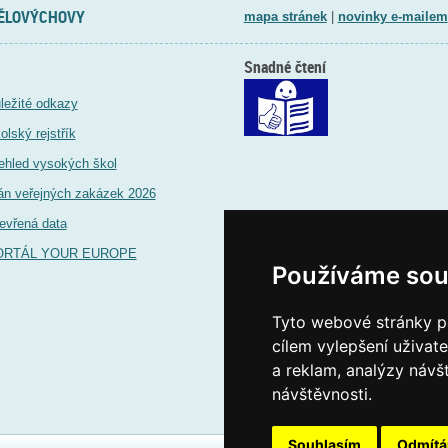
TĚLOVÝCHOVY
mapa stránek
|
novinky e-mailem
Snadné čtení
ležité odkazy
olský rejstřík
ehled vysokých škol
án veřejných zakázek 2026
evřená data
ORTÁL YOUR EUROPE
Používáme sou
Tyto webové stránky po
cílem vylepšení uživat
a reklam, analýzy návš
návštěvnosti.
Souhlasím
Odmít