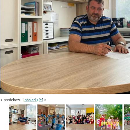
<
předchozí |
následující
>