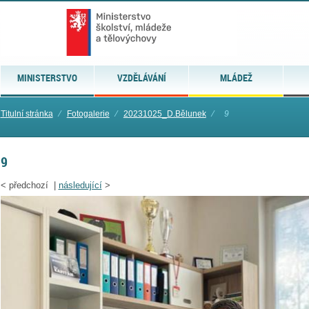
MINISTERSTVO
VZDĚLÁVÁNÍ
MLÁDEŽ
Titulní stránka
⁄
Fotogalerie
⁄
20231025_D.Bělunek
⁄
9
9
<
předchozí |
následující
>