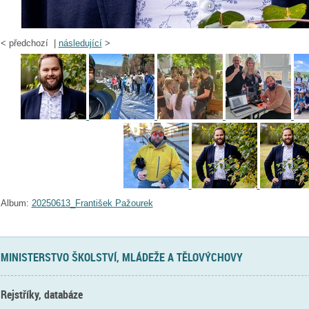
<
předchozí |
následující
>
Album:
20250613_František Pažourek
MINISTERSTVO ŠKOLSTVÍ, MLÁDEŽE A TĚLOVÝCHOVY
Rejstříky, databáze