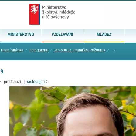
MINISTERSTVO
VZDĚLÁVÁNÍ
MLÁDEŽ
Titulní stránka
⁄
Fotogalerie
⁄
20250613_František Pažourek
⁄
9
9
<
předchozí |
následující
>