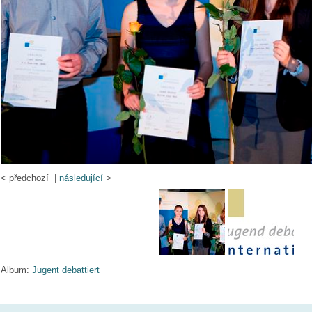
<
předchozí |
následující
>
Album:
Jugent debattiert