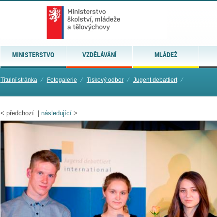
MINISTERSTVO
VZDĚLÁVÁNÍ
MLÁDEŽ
Titulní stránka
⁄
Fotogalerie
⁄
Tiskový odbor
⁄
Jugent debattiert
⁄
<
předchozí |
následující
>